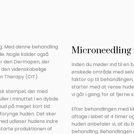
ing. Med denne behandling
Microneedling f
de. Nogle kalder også
or den Dermapen, der
Inden du møder ind til en b
å den videnskabelige
ønskede område med selv
n Therapy (CIT).
faktor op til behandlingen,
starter med at rense hude
isk stempel, der med
vi går i gang, for at fjerne
ller i minuttet i en dybde
n hud på meget kort tid
Efter behandlingen med Mi
 forynge huden. Det sker
aftage i løbet af 4 timer 
rmed udløser hudens indre
huden anbefaler vi, at du b
starte produktionen af
behandling. Behandlingen 