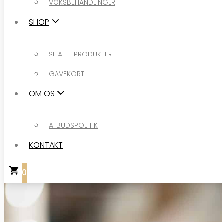
VOKSBEHANDLINGER
SHOP
SE ALLE PRODUKTER
GAVEKORT
SE ALLE PRODUKTER
OM OS
GAVEKORT
OM OS
AFBUDSPOLITIK
KONTAKT
AFBUDSPOLITIK
KONTAKT
0
0