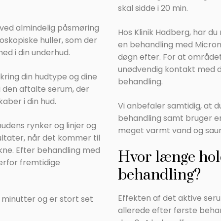
skal sidde i 20 min.
 ved almindelig påsmøring
Hos Klinik Hadberg, har du
oskopiske huller, som der
en behandling med Microneed
ed i din underhud.
døgn efter. For at området 
unødvendig kontakt med d
kring din hudtype og dine
behandling.
 den aftalte serum, der
kaber i din hud.
Vi anbefaler samtidig, at d
behandling samt bruger e
hudens rynker og linjer og
meget varmt vand og sauna
ltater, når det kommer til
akne. Efter behandling med
Hvor længe hol
erfor fremtidige
behandling?
Effekten af det aktive se
minutter og er stort set
allerede efter første behan