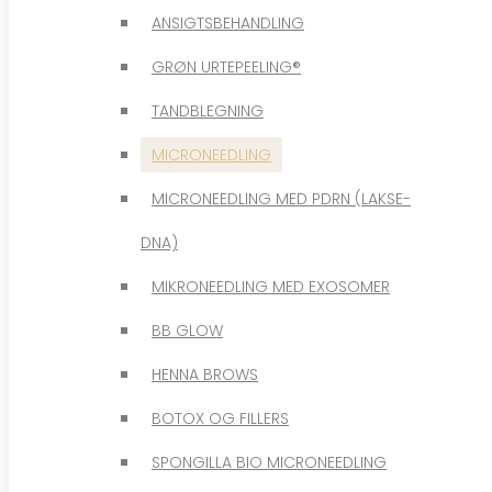
GRØN URTEPEELING®
ANSIGTSBEHANDLING
TANDBLEGNING
GRØN URTEPEELING®
MICRONEEDLING
TANDBLEGNING
MICRONEEDLING MED PDRN (LAKSE-
MICRONEEDLING
DNA)
MICRONEEDLING MED PDRN (LAKSE-
MIKRONEEDLING MED EXOSOMER
DNA)
BB GLOW
MIKRONEEDLING MED EXOSOMER
HENNA BROWS
BB GLOW
BOTOX OG FILLERS
HENNA BROWS
SPONGILLA BIO MICRONEEDLING
BOTOX OG FILLERS
HAIR EXTENSIONS
SPONGILLA BIO MICRONEEDLING
EYELASH EXTENSIONS