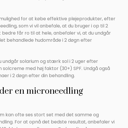
 mulighed for at købe effektive plejeprodukter, efter
ling, som vi vil anbefale, at du bruger i op til 2
bedre får ro til at hele, anbefaler vi, at du undgår
et behandlede hudområde i 2 døgn efter
u undgår solarium og stærk sol i 2 uger efter
n solcreme med høj faktor (30+) SPF. Undgå også
er i 2 døgn efter din behandling.
der en microneedling
rum kan ofte ses stort set med det samme og
dling. For at opnå det bedste resultat, anbefaler vi