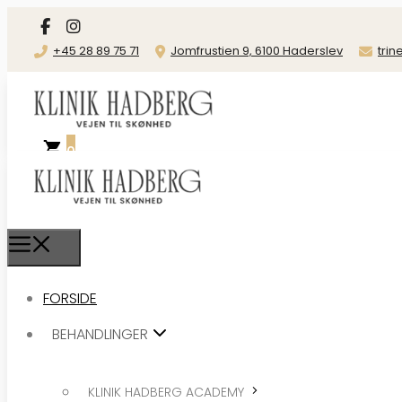
+45 28 89 75 71
Jomfrustien 9, 6100 Haderslev
tri
0
FORSIDE
BEHANDLINGER
FORSIDE
BEHANDLINGER
KLINIK HADBERG ACADEMY
CERTIFICERING I KOSMETISK
KLINIK HADBERG ACADEMY