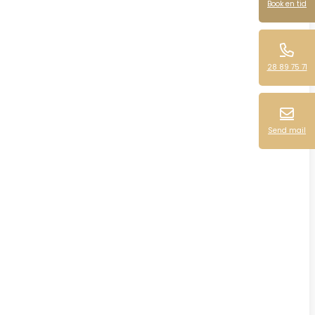
Book en tid
28 89 75 71
Send mail