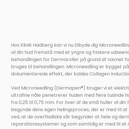
Hos Klinik Hadberg kan vi nu tilbyde dig Microneedl
vil din hud fremstå med et yngre og friskere udseen
behandlingen for Dermaroller på grund af navnet f
bruges til behandlingen. Microneedling er bygget p
dokumenterede effekt, der kaldes Collagen Inductio
Ved Microneedling (Dermapen®) bruger vi et elektr
ultrafine nåle penetrerer huden med flere tusinde hu
fra 0,25 til 0,75 mm. For hver af de små huller vil di
begynde dens egen helingsproces, der er med til at
ved, at de overfladiske sår begynder at hele og de
reparationssystemer og som samtidig er med til at 