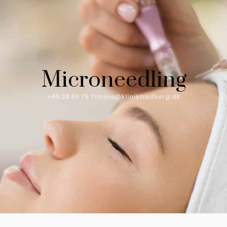
Microneedling
+45 28 89 75 71
trine@klinikhadberg.dk