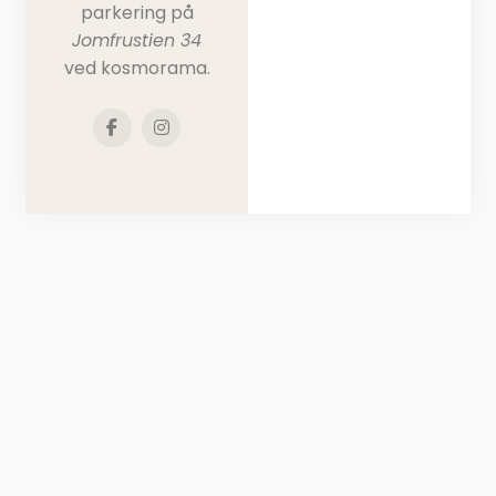
parkering på
Jomfrustien 34
ved kosmorama​.