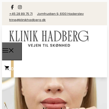
+45 28 89 75 71
Jomfrustien 9, 6100 Haderslev
trine@klinikhadberg.dk
0