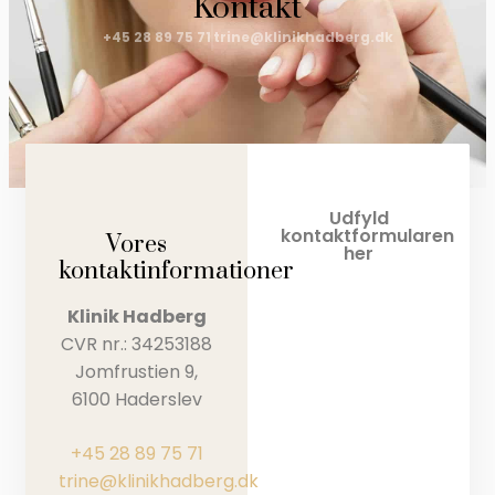
Kontakt
+45 28 89 75 71
trine@klinikhadberg.dk
Udfyld
kontaktformularen
Vores
her
kontaktinformationer
Klinik Hadberg
CVR nr.: 34253188
Jomfrustien 9,
6100 Haderslev
+45 28 89 75 71
trine@klinikhadberg.dk