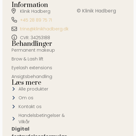
Information
© Klinik Hadberg
Klinik Hadberg
+45 28 89 75 71
trine@klinikhadberg.dk
CVR: 34253188
Behandlinger
Permanent makeup
Brow & Lash lift
Eyelash extensions
Ansigtsbehandling
Læs mere
Alle produkter
Om os
Kontakt os
Handelsbetingelser &
Vilkår
Digital